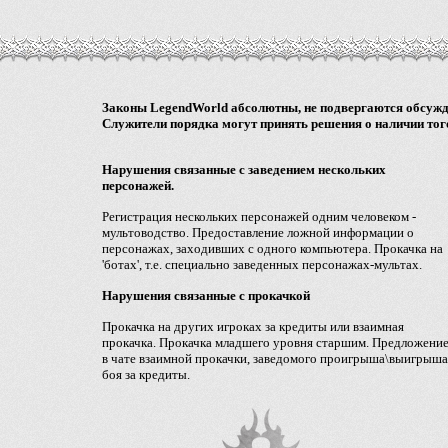
Законы LegendWorld абсолютны, не подвергаются обсужде
Служители порядка могут принять решения о наличии того
Нарушения связанные с заведением нескольких
персонажей.
Регистрация нескольких персонажей одним человеком -
мультоводство. Предоставление ложной информации о
персонажах, заходивших с одного компьютера. Прокачка на
'ботах', т.е. специально заведенных персонажах-мультах.
Нарушения связанные с прокачкой
Прокачка на других игроках за кредиты или взаимная
прокачка. Прокачка младшего уровня старшим. Предложени
в чате взаимной прокачки, заведомого проигрыша\выигрыша
боя за кредиты.