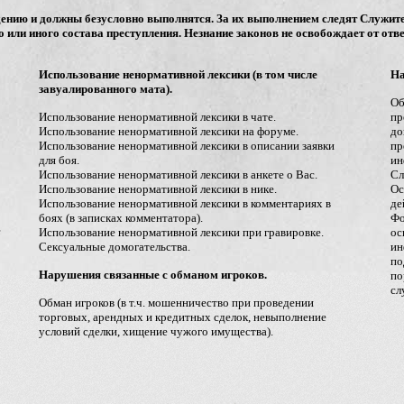
нию и должны безусловно выполнятся. За их выполнением следят Служите
 или иного состава преступления. Незнание законов не освобождает от отве
Использование ненормативной лексики (в том числе
На
завуалированного мата).
Об
Использование ненормативной лексики в чате.
пр
Использование ненормативной лексики на форуме.
до
Использование ненормативной лексики в описании заявки
пр
для боя.
ин
Использование ненормативной лексики в анкете о Вас.
Сл
Использование ненормативной лексики в нике.
Ос
Использование ненормативной лексики в комментариях в
де
боях (в записках комментатора).
Фо
е
Использование ненормативной лексики при гравировке.
ос
Сексуальные домогательства.
ин
по
Нарушения связанные с обманом игроков.
по
сл
Обман игроков (в т.ч. мошенничество при проведении
торговых, арендных и кредитных сделок, невыполнение
условий сделки, хищение чужого имущества).