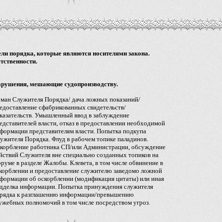
ли порядка, которые являются носителями закона.
тственности.
рушения, мешающие судопроизводству.
ман Служителя Порядка/ дача ложных показаний/
едоставление сфабрикованных свидетельств/
казательств. Умышленный ввод в заблуждение
едставителей власти, отказ в предоставлении необходимой
формации представителям власти. Попытка подкупа
ужителя Порядка. Флуд в рабочем топике паладинов.
корбление работника СП/или Администрации, обсуждение
йствий Служителя вне специально созданных топиков на
руме в разделе Жалобы. Клевета, в том числе обвинение в
корблении и предоставление служителю заведомо ложной
формации об оскорблении (модификация цитаты) или иная
дделка информации. Попытка принуждения служителя
рядка к разглашению информации/превышению
ужебных полномочий в том числе посредством угроз.