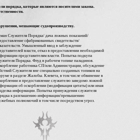
ли порядка, которые являются носителями закона.
тственности.
рушения, мешающие судопроизводству.
ман Служителя Порядка/ дача ложных показаний/
едоставление сфабрикованных свидетельств/
казательств. Умышленный ввод в заблуждение
едставителей власти, отказ в предоставлении необходимой
формации представителям власти. Попытка подкупа
ужителя Порядка. Флуд в рабочем топике паладинов.
корбление работника СП/или Администрации, обсуждение
йствий Служителя вне специально созданных топиков на
руме в разделе Жалобы. Клевета, в том числе обвинение в
корблении и предоставление служителю заведомо ложной
формации об оскорблении (модификация цитаты) или иная
дделка информации. Попытка принуждения служителя
рядка к разглашению информации/превышению
ужебных полномочий в том числе посредством угроз.