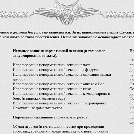
нию и должны безусловно выполнятся. За их выполнением следят Служите
 или иного состава преступления. Незнание законов не освобождает от отве
Использование ненормативной лексики (в том числе
На
завуалированного мата).
Об
Использование ненормативной лексики в чате.
пр
Использование ненормативной лексики на форуме.
до
Использование ненормативной лексики в описании заявки
пр
для боя.
ин
Использование ненормативной лексики в анкете о Вас.
Сл
Использование ненормативной лексики в нике.
Ос
Использование ненормативной лексики в комментариях в
де
боях (в записках комментатора).
Фо
е
Использование ненормативной лексики при гравировке.
ос
Сексуальные домогательства.
ин
по
Нарушения связанные с обманом игроков.
по
сл
Обман игроков (в т.ч. мошенничество при проведении
торговых, арендных и кредитных сделок, невыполнение