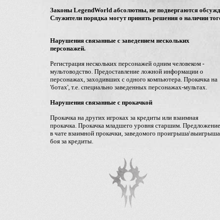
Законы LegendWorld абсолютны, не подвергаются обсужде
Служители порядка могут принять решения о наличии того
Нарушения связанные с заведением нескольких
персонажей.
Регистрация нескольких персонажей одним человеком -
мультоводство. Предоставление ложной информации о
персонажах, заходивших с одного компьютера. Прокачка на
'ботах', т.е. специально заведенных персонажах-мультах.
Нарушения связанные с прокачкой
Прокачка на других игроках за кредиты или взаимная
прокачка. Прокачка младшего уровня старшим. Предложени
в чате взаимной прокачки, заведомого проигрыша\выигрыша
боя за кредиты.