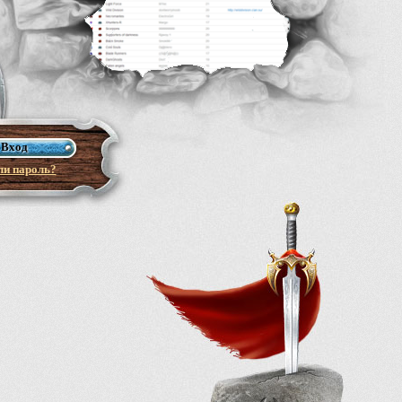
Вход
ли пароль?